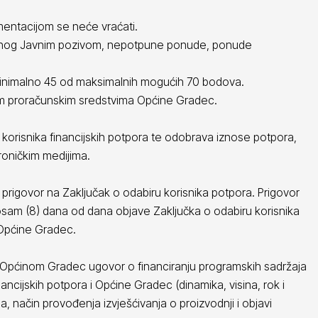
mentacijom se neće vraćati.
đenog Javnim pozivom, nepotpune ponude, ponude
e minimalno 45 od maksimalnih mogućih 70 bodova.
ivim proračunskim sredstvima Općine Gradec.
korisnika financijskih potpora te odobrava iznose potpora,
roničkim medijima.
prigovor na Zaključak o odabiru korisnika potpora. Prigovor
am (8) dana od dana objave Zaključka o odabiru korisnika
 Općine Gradec.
s Općinom Gradec ugovor o financiranju programskih sadržaja
ancijskih potpora i Općine Gradec (dinamika, visina, rok i
a, način provođenja izvješćivanja o proizvodnji i objavi