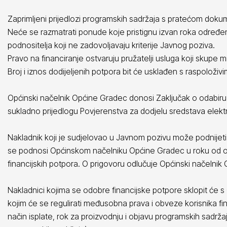
Zaprimljeni prijedlozi programskih sadržaja s pratećom doku
Neće se razmatrati ponude koje pristignu izvan roka odre
podnositelja koji ne zadovoljavaju kriterije Javnog poziva.
Pravo na financiranje ostvaruju pružatelji usluga koji skup
Broj i iznos dodijeljenih potpora bit će usklađen s raspolož
Općinski načelnik Općine Gradec donosi Zaključak o odabiru 
sukladno prijedlogu Povjerenstva za dodjelu sredstava elekt
Nakladnik koji je sudjelovao u Javnom pozivu može podnijeti 
se podnosi Općinskom načelniku Općine Gradec u roku od os
financijskih potpora. O prigovoru odlučuje Općinski načelnik
Nakladnici kojima se odobre financijske potpore sklopit će 
kojim će se regulirati međusobna prava i obveze korisnika fin
način isplate, rok za proizvodnju i objavu programskih sadržaj