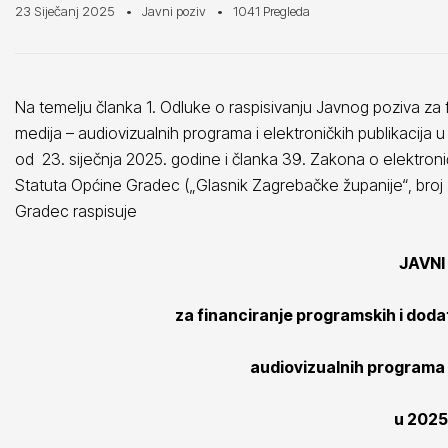
23 Siječanj 2025
Javni poziv
1041 Pregleda
Na temelju članka 1. Odluke o raspisivanju Javnog poziva za 
medija – audiovizualnih programa i elektroničkih publikacij
od 23. siječnja 2025. godine i članka 39. Zakona o elektroničk
Statuta Općine Gradec („Glasnik Zagrebačke županije“, broj 23
Gradec raspisuje
JAVNI
za financiranje programskih i doda
audiovizualnih programa i
u 2025