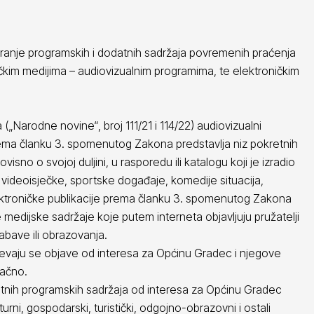
ciranje programskih i dodatnih sadržaja povremenih praćenja
čkim medijima – audiovizualnim programima, te elektroničkim
(„Narodne novine“, broj 111/21 i 114/22) audiovizualni
prema članku 3. spomenutog Zakona predstavlja niz pokretnih
visno o svojoj duljini, u rasporedu ili katalogu koji je izradio
 videoisječke, sportske događaje, komedije situacija,
ektroničke publikacije prema članku 3. spomenutog Zakona
e medijske sadržaje koje putem interneta objavljuju pružatelji
zabave ili obrazovanja.
jevaju se objave od interesa za Općinu Gradec i njegove
načno.
litetnih programskih sadržaja od interesa za Općinu Gradec
rni, gospodarski, turistički, odgojno-obrazovni i ostali