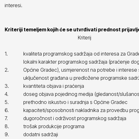
interesi.
Kriteriji temeljem kojih će se utvrđivati prednost prija
Kriterij
1.
kvaliteta programskog sadržaja od interesa za Grade
lokalni karakter programskog sadržaja (praćenje do
2.
Općine Gradec), usmjerenost na potrebe i interese
uključenost građana u predložene programske sadr
3.
kvantiteta objava i praćenja
4.
doseg objava pojedinog medija (gledanost/slušanost
5.
prethodno iskustvo i suradnja s Općine Gradec
6.
kapaciteti/sposobnosti nakladnika za provedbu pro
7.
dugoročnost i održivost programskog sadržaja
8.
trošak produkcije programa
9.
dodatni sadržaji