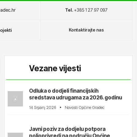
adec.hr
Tel.
+385 1 27 97 097
ojekti
Kontaktirajte nas
Vezane vijesti
žaj
Odluka o dodjeli financijskih
LinkedIn
Pinterest
sredstava udrugama za 2026. godinu
14 Srpanj 2026
Novosti Općine Gradec
Javni poziv za dodjelu potpora
poljoprivredi na području Općine