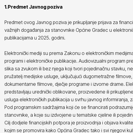
1.Predmet Javnog poziva
Predmet ovog Javnog poziva je prikupljanje prijava za finan
važnijih događanja za stanovnike Općine Gradec u elektroni
publikacijama u 2025. godini.
Elektronički mediji su prema Zakonu o elektroničkim medijima 
programi i elektroničke publikacije. Audiovizualni program 
slika sa zvukom ili bez njega koji tvori pojedinačnu stavku, neo
pružatelj medijske usluge, uključujući dugometražne filmove,
dokumentarne filmove, dječje programe i izvorne drame. El
predstavljaju urednički oblikovane, proizvedene ili prikupljen
usluga elektroničkih publikacija u svrhu javnog informiranja, 
Pod programskim sadržajima koji će se financirati podrazumi
stanovnike, a koje su izdvojene u tematske cjeline ili pojedi
Cilj dodjele financijskih potpora je proizvodnja i objava kva
kojim se promovira kako Općina Gradec tako i svi njegovi kultu