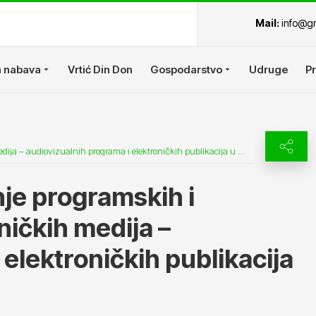
Mail:
info@gr
 nabava
Vrtić Din Don
Gospodarstvo
Udruge
Pr
JAVNI POZIV za financiranje programskih i dodatnih sadržaja elektroničkih medija – audiovizualnih programa i elektroničkih publikacija u 2025. godini
Podijelite sadr
je programskih i
ničkih medija –
Facebook
X
elektroničkih publikacija