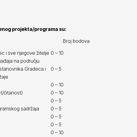
vljenog projekta/programa su:
Broj bodova
c i sve njegove žitelje
0 – 10
gađaja na području
 stanovnika Gradeca i
0 – 5
žaje
0 – 10
/čitanost)
0 – 10
0 – 5
gramskog sadržaja
0 – 5
0 – 5
0 – 5
0 – 10