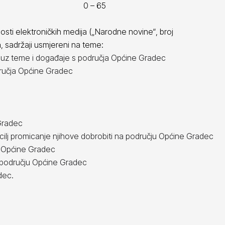
0 – 65
osti elektroničkih medija („Narodne novine“, broj
a
, sadržaji usmjereni na teme:
o uz teme i događaje s područja Općine Gradec
odručja Općine Gradec
Gradec
 cilj promicanje njihove dobrobiti na području Općine Gradec
u Općine Gradec
a području Općine Gradec
dec.