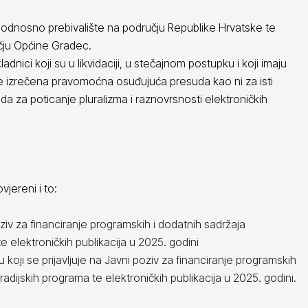
te, odnosno prebivalište na području Republike Hrvatske te
učju Općine Gradec.
dnici koji su u likvidaciji, u stečajnom postupku i koji imaju
e izrečena pravomoćna osuđujuća presuda kao ni za isti
da za poticanje pluralizma i raznovrsnosti elektroničkih
vjereni i to:
ziv za financiranje programskih i dodatnih sadržaja
te elektroničkih publikacija u 2025. godini
oji se prijavljuje na Javni poziv za financiranje programskih
 radijskih programa te elektroničkih publikacija u 2025. godini.