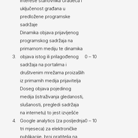
interese stanovnika Gradeca i
uključenost građana u
predložene programske
sadržaje
Dinamika objava prijavljenog
programskog sadržaja na
primarnom mediju te dinamika
3.
objava istog ili prilagođenog
0 – 10
sadržaja na portalima i
društvenim mrežama proizašlih
iz primarnih medija prijavitelja
Doseg objava pojedinog
medija (istraživanja gledanosti,
slušanosti, pregledi sadržaja
na internetu) to jest izvješće
4.
Google analytics (za posljednja
0 – 10
tri mjeseca) za elektroničke
publikacije, broj pratitelja na