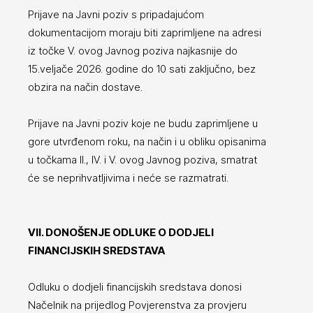
Prijave na Javni poziv s pripadajućom
dokumentacijom moraju biti zaprimljene na adresi
iz točke V. ovog Javnog poziva najkasnije do
15.veljače 2026. godine do 10 sati zaključno, bez
obzira na način dostave.
Prijave na Javni poziv koje ne budu zaprimljene u
gore utvrđenom roku, na način i u obliku opisanima
u točkama II., IV. i V. ovog Javnog poziva, smatrat
će se neprihvatljivima i neće se razmatrati.
VII. DONOŠENJE ODLUKE O DODJELI
FINANCIJSKIH SREDSTAVA
Odluku o dodjeli financijskih sredstava donosi
Načelnik na prijedlog Povjerenstva za provjeru