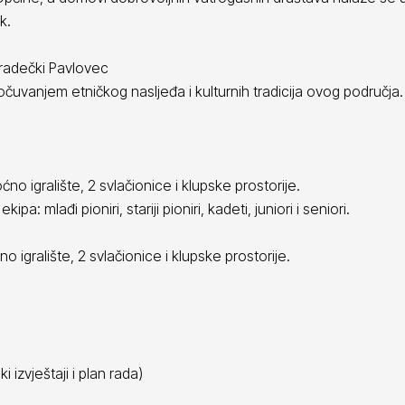
k.
Gradečki Pavlovec
očuvanjem etničkog nasljeđa i kulturnih tradicija ovog područja.
o igralište, 2 svlačionice i klupske prostorije.
a: mlađi pioniri, stariji pioniri, kadeti, juniori i seniori.
o igralište, 2 svlačionice i klupske prostorije.
i izvještaji i plan rada)