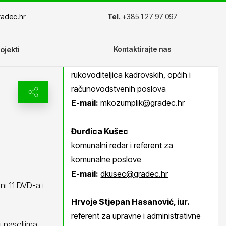
adec.hr
Tel.
+385 1 27 97 097
ojekti
Kontaktirajte nas
Marica Kozumplik
rukovoditeljica kadrovskih, općih i
računovodstvenih poslova
E-mail:
mkozumplik@gradec.hr
Podijelite sadržaj
Đurđica Kušec
komunalni redar i referent za
Facebook
X
LinkedIn
Pinterest
komunalne poslove
E-mail:
dkusec@gradec.hr
i 11 DVD-a i
Hrvoje Stjepan Hasanović, iur.
referent za upravne i administrativne
u naseljima