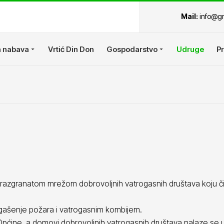
Mail:
info@gr
 nabava
Vrtić Din Don
Gospodarstvo
Udruge
Pr
 razgranatom mrežom dobrovoljnih vatrogasnih društava koju čin
gašenje požara i vatrogasnim kombijem.
Općine, a domovi dobrovoljnih vatrogasnih društava nalaze se 