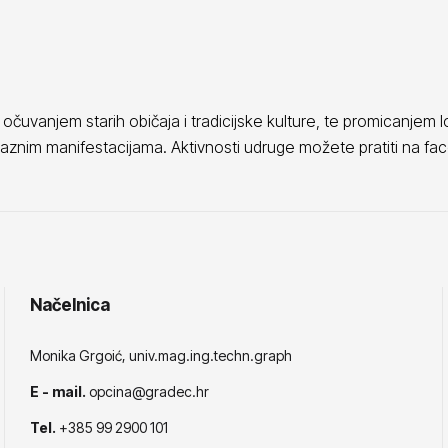
očuvanjem starih običaja i tradicijske kulture, te promicanjem lo
a raznim manifestacijama. Aktivnosti udruge možete pratiti na f
Načelnica
Monika Grgoić, univ.mag.ing.techn.graph
E - mail.
opcina@gradec.hr
Tel.
+385 99 2900 101