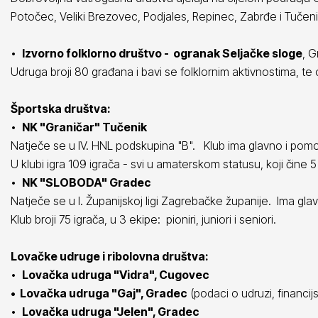
Potočec, Veliki Brezovec, Podjales, Repinec, Zabrđe i Tučeni
•
Izvorno folklorno društvo - ogranak Seljačke sloge
, 
Udruga broji 80 građana i bavi se folklornim aktivnostima, te 
Športska društva:
•
NK "Graničar" Tučenik
Natječe se u IV. HNL podskupina "B". Klub ima glavno i pomoćn
U klubi igra 109 igrača - svi u amaterskom statusu, koji čine 5 ekip
•
NK "SLOBODA" Gradec
Natječe se u I. Županijskoj ligi Zagrebačke županije. Ima glavn
Klub broji 75 igrača, u 3 ekipe: pioniri, juniori i seniori.
Lovačke udruge i ribolovna društva:
•
Lovačka udruga "Vidra", Cugovec
• Lovačka udruga "Gaj", Gradec
(podaci o udruzi, financijsk
•
Lovačka udruga "Jelen", Gradec