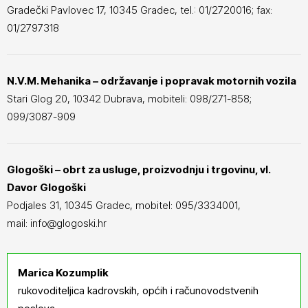
Gradečki Pavlovec 17, 10345 Gradec, tel.: 01/2720016; fax:
01/2797318
N.V.M. Mehanika – održavanje i popravak motornih vozila
Stari Glog 20, 10342 Dubrava, mobiteli: 098/271-858;
099/3087-909
Glogoški – obrt za usluge, proizvodnju i trgovinu, vl.
Davor Glogoški
Podjales 31, 10345 Gradec, mobitel: 095/3334001,
mail: info@glogoski.hr
Marica Kozumplik
rukovoditeljica kadrovskih, općih i računovodstvenih