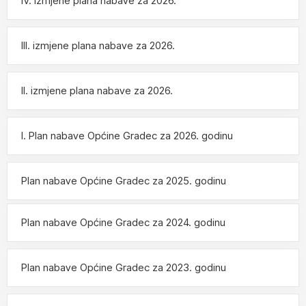
IV. izmjene plana nabave za 2026.
Dokumentacija
III. izmjene plana nabave za 2026.
Naručitelj:
OPĆINA GRADEC
je objavio "
Poziv na
nadmetanje
"
II. izmjene plana nabave za 2026.
za postupak:
REKONSTRUKCIJA CENTRA NASELJA
GRADEC U OPĆINI GRADEC FAZA I IZGRADNJA
I. Plan nabave Općine Gradec za 2026. godinu
VATROGASNOG SPREMIŠTA I PARKIRALIŠTA
,
broj objave: 2016/S 002-0016753.
Plan nabave Općine Gradec za 2025. godinu
https://eojn.nn.hr/SPIN/APPLICATION/IPN/Documen
tManagement/DokumentPodaciFrm.aspx?
Plan nabave Općine Gradec za 2024. godinu
id=738163
Plan nabave Općine Gradec za 2023. godinu