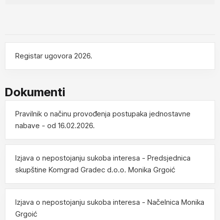
https://eojn.nn.hr/Oglasnik/
Registar ugovora 2026.
02.05.2023.
Nabava radova - REKONSTRUKCIJA I OPREMANJE
Dokumenti
POSTOJEĆE GRAĐEVINE U TRŽNICU GRADEC
Pravilnik o načinu provođenja postupaka jednostavne
23.03.2023.
nabave - od 16.02.2026.
Nabava usluga nadzor nad izvođenjem radova -
Projekt tržnice u Gradecu
Izjava o nepostojanju sukoba interesa - Predsjednica
skupštine Komgrad Gradec d.o.o. Monika Grgoić
03.03.2023.
Izjava o nepostojanju sukoba interesa - Načelnica Monika
Nabava usluga izrade dokumentacije o nabavi i
Grgoić
provedbe otvorenog postupka javne nabave male