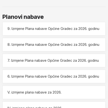
Postupak: poziv na dostavu ponuda - jednostavna
nabava
Predmet nabave je nabava kombi vozila za redovni i
Planovi nabave
interventni prijevoz vatrogasaca i opreme.
9. Izmjene Plana nabave Općine Gradec za 2026. godinu
Poziv na dostavu ponude
8. Izmjene Plana nabave Općine Gradec za 2026. godinu
images/Dokumenti/2021novosti/Ponudbeni_list_-
_kombi_vozilo.pdf
7. Izmjene Plana nabave Općine Gradec za 2026. godinu
Natječaj za obavljanje poslova
6. Izmjene Plana nabave Općine Gradec za 2026. godinu
prijevoza pokojnika koji se
financira iz proračuna Općine
V. izmjene plana nabave za 2026.
Gradec
Objavljeno: 24.04.2017