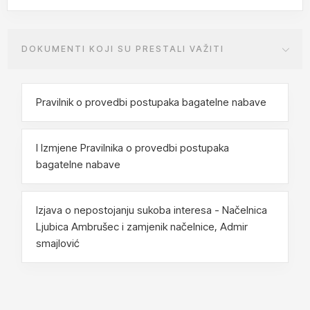
vrijednosti.
DOKUMENTI KOJI SU PRESTALI VAŽITI
01.02.2023.
Nabava usluga Izrade glavnog projekta
“Biskupskog dvorca u Gradecu”
Pravilnik o provedbi postupaka bagatelne nabave
09.12.2022.
I Izmjene Pravilnika o provedbi postupaka
bagatelne nabave
Nabava usluga Izrade glavnog projekta
“Biskupskog dvorca u Gradecu”
Izjava o nepostojanju sukoba interesa - Načelnica
Ljubica Ambrušec i zamjenik načelnice, Admir
Vatrogasna zajednica Općine
smajlović
Gradec objavljuje natječaj za
nabavu kombi vatrogasnog vozila