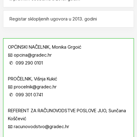
Registar sklopljenih ugovora u 2013. godini
OPĆINSKI NAČELNIK, Monika Grgoić
📧 opcina@gradec.hr
✆ 099 290 0101
PROČELNIK, Višnja Kukić
📧 procelnik@gradec.hr
✆ 099 301 0741
REFERENT ZA RAČUNOVODSTVE POSLOVE JUO, Sunčana
Koščević
📧 racunovodstvo@gradec.hr