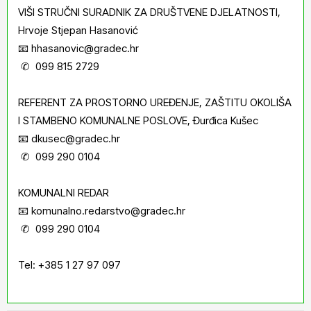
VIŠI STRUČNI SURADNIK ZA DRUŠTVENE DJELATNOSTI,
Hrvoje Stjepan Hasanović
📧 hhasanovic@gradec.hr
✆ 099 815 2729
REFERENT ZA PROSTORNO UREĐENJE, ZAŠTITU OKOLIŠA
I STAMBENO KOMUNALNE POSLOVE, Đurđica Kušec
📧 dkusec@gradec.hr
✆ 099 290 0104
KOMUNALNI REDAR
📧 komunalno.redarstvo@gradec.hr
✆ 099 290 0104
Tel: +385 1 27 97 097