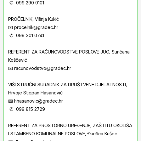
✆ 099 290 0101
PROČELNIK, Višnja Kukić
📧 procelnik@gradec.hr
✆ 099 301 0741
REFERENT ZA RAČUNOVODSTVE POSLOVE JUO, Sunčana
Koščević
📧 racunovodstvo@gradec.hr
VIŠI STRUČNI SURADNIK ZA DRUŠTVENE DJELATNOSTI,
Hrvoje Stjepan Hasanović
📧 hhasanovic@gradec.hr
✆ 099 815 2729
REFERENT ZA PROSTORNO UREĐENJE, ZAŠTITU OKOLIŠA
I STAMBENO KOMUNALNE POSLOVE, Đurđica Kušec