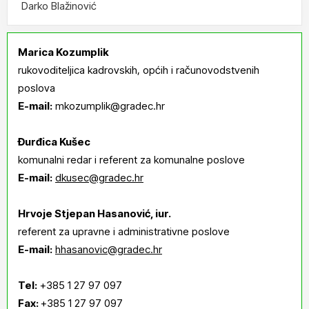
Darko Blažinović
Marica Kozumplik
rukovoditeljica kadrovskih, općih i računovodstvenih
poslova
E-mail:
mkozumplik@gradec.hr
Đurđica Kušec
komunalni redar i referent za komunalne poslove
E-mail:
dkusec@gradec.hr
Hrvoje Stjepan Hasanović, iur.
referent za upravne i administrativne poslove
E-mail:
hhasanovic@gradec.hr
Tel:
+385 1 27 97 097
Fax:
+385 1 27 97 097