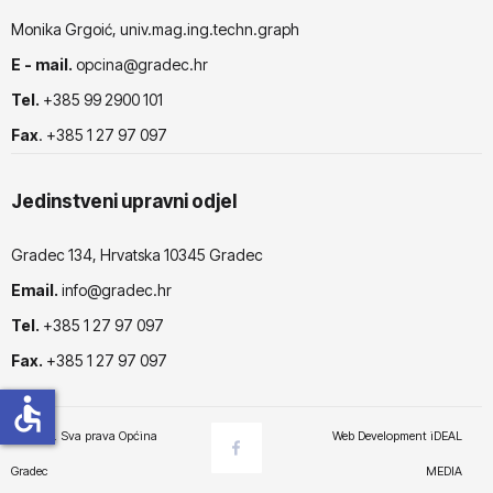
Monika Grgoić, univ.mag.ing.techn.graph
E - mail.
opcina@gradec.hr
Tel.
+385 99 2900 101
Fax
. +385 1 27 97 097
Jedinstveni upravni odjel
Gradec 134, Hrvatska 10345 Gradec
Email.
info@gradec.hr
Tel.
+385 1 27 97 097
Fax.
+385 1 27 97 097
accessible
© 2025. Sva prava Općina
Web Development
iDEAL
Gradec
MEDIA