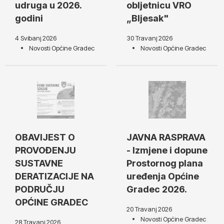
udruga u 2026.
obljetnicu VRO
godini
„Bljesak"
4 Svibanj 2026
30 Travanj 2026
Novosti Općine Gradec
Novosti Općine Gradec
OBAVIJEST O
JAVNA RASPRAVA
PROVOĐENJU
- Izmjene i dopune
SUSTAVNE
Prostornog plana
DERATIZACIJE NA
uređenja Općine
PODRUČJU
Gradec 2026.
OPĆINE GRADEC
20 Travanj 2026
Novosti Općine Gradec
28 Travanj 2026