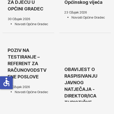
ZA DJECU U
Općinskog vijeća
OPĆINI GRADEC
23 Ožujak 2026
Novosti Općine Gradec
30 Ožujak 2026
Novosti Općine Gradec
POZIV NA
TESTIRANJE –
REFERENT ZA
OBAVIJEST O
RAČUNOVODSTV
RASPISIVANJU
ENE POSLOVE
accessible
JAVNOG
20 Ožujak 2026
NATJEČAJA -
Novosti Općine Gradec
DIREKTOR/ICA
TURISTIČKE
ZAJEDNICE