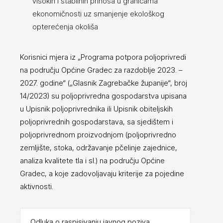
visokih i stabilnih prinosa u granicama
ekonomičnosti uz smanjenje ekološkog
opterećenja okoliša
Korisnici mjera iz „Programa potpora poljoprivredi
na području Općine Gradec za razdoblje 2023. –
2027. godine“ („Glasnik Zagrebačke županije“, broj
14/2023) su poljoprivredna gospodarstva upisana
u Upisnik poljoprivrednika ili Upisnik obiteljskih
poljoprivrednih gospodarstava, sa sjedištem i
poljoprivrednom proizvodnjom (poljoprivredno
zemljište, stoka, održavanje pčelinje zajednice,
analiza kvalitete tla i sl.) na području Općine
Gradec, a koje zadovoljavaju kriterije za pojedine
aktivnosti.
Odluka o raspisivanju javnog poziva