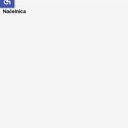
Načelnica
Monika Grgoić, univ.mag.ing.techn.graph
E - mail.
opcina@gradec.hr
Tel.
+385 99 2900 101
Fax
. +385 1 27 97 097
Jedinstveni upravni odjel
Gradec 134, Hrvatska 10345 Gradec
Email.
info@gradec.hr
Tel.
+385 1 27 97 097
Fax.
+385 1 27 97 097