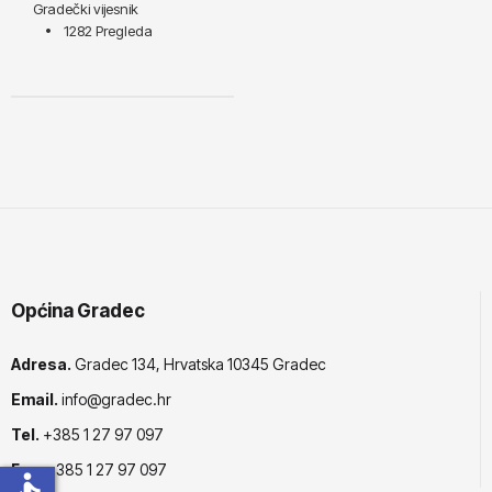
Gradečki vijesnik
1282 Pregleda
Općina Gradec
Adresa.
Gradec 134, Hrvatska 10345 Gradec
Email.
info@gradec.hr
Tel.
+385 1 27 97 097
Fax.
+385 1 27 97 097
accessible