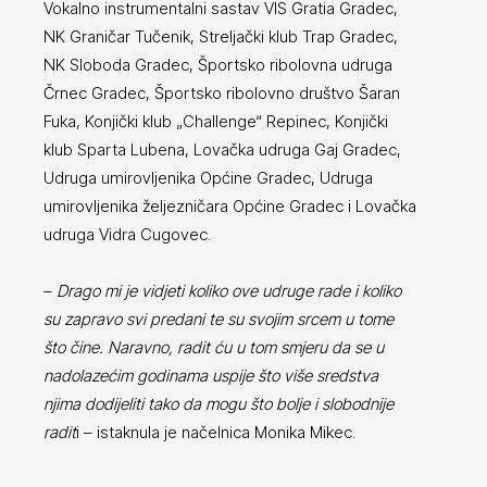
Vokalno instrumentalni sastav VIS Gratia Gradec,
NK Graničar Tučenik, Streljački klub Trap Gradec,
NK Sloboda Gradec, Športsko ribolovna udruga
Črnec Gradec, Športsko ribolovno društvo Šaran
Fuka, Konjički klub „Challenge“ Repinec, Konjički
klub Sparta Lubena, Lovačka udruga Gaj Gradec,
Udruga umirovljenika Općine Gradec, Udruga
umirovljenika željezničara Općine Gradec i Lovačka
udruga Vidra Cugovec.
–
Drago mi je vidjeti koliko ove udruge rade i koliko
su zapravo svi predani te su svojim srcem u tome
što čine. Naravno, radit ću u tom smjeru da se u
nadolazećim godinama uspije što više sredstva
njima dodijeliti tako da mogu što bolje i slobodnije
radit
i – istaknula je načelnica Monika Mikec.