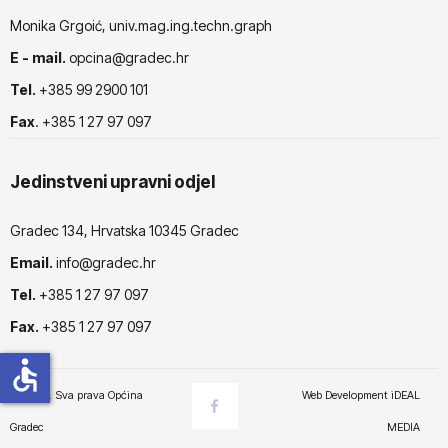
Monika Grgoić, univ.mag.ing.techn.graph
E - mail.
opcina@gradec.hr
Tel.
+385 99 2900 101
Fax
. +385 1 27 97 097
Jedinstveni upravni odjel
Gradec 134, Hrvatska 10345 Gradec
Email.
info@gradec.hr
Tel.
+385 1 27 97 097
Fax.
+385 1 27 97 097
accessible
© 2025. Sva prava Općina
Web Development
iDEAL
Gradec
MEDIA