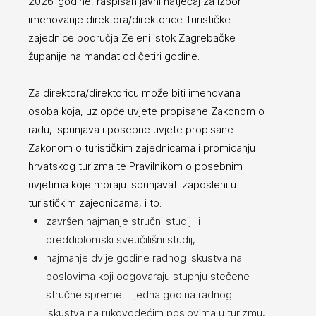
2026. godine, raspisan javni natječaj za izbor i
imenovanje direktora/direktorice Turističke
zajednice područja Zeleni istok Zagrebačke
županije na mandat od četiri godine.
Za direktora/direktoricu može biti imenovana
osoba koja, uz opće uvjete propisane Zakonom o
radu, ispunjava i posebne uvjete propisane
Zakonom o turističkim zajednicama i promicanju
hrvatskog turizma te Pravilnikom o posebnim
uvjetima koje moraju ispunjavati zaposleni u
turističkim zajednicama, i to:
završen najmanje stručni studij ili
preddiplomski sveučilišni studij,
najmanje dvije godine radnog iskustva na
poslovima koji odgovaraju stupnju stečene
stručne spreme ili jedna godina radnog
iskustva na rukovodećim poslovima u turizmu,