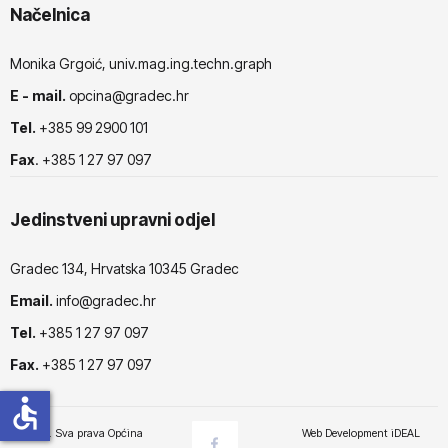
Načelnica
Monika Grgoić, univ.mag.ing.techn.graph
E - mail.
opcina@gradec.hr
Tel.
+385 99 2900 101
Fax
. +385 1 27 97 097
Jedinstveni upravni odjel
Gradec 134, Hrvatska 10345 Gradec
Email.
info@gradec.hr
Tel.
+385 1 27 97 097
Fax.
+385 1 27 97 097
accessible
© 2025. Sva prava Općina
Web Development
iDEAL