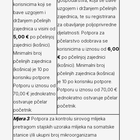
gospodarstva, koja se bave
korisnicima koji se
uzgojem i držanjem pčelinjih
bave uzgojem i
zajednica, te su registrirana
držanjem pčelinjih
za obavljanje poljoprivredne
zajednica u visini od
djelatnosti. Potpora za
5,00 €
po pčelinjoj
pčelarstvo odobrava se
zajednici (košnici).
korisnicima u iznosu od
6,00
Minimalni broj
€
po pčelinjoj zajednici
pčelinjih zajednica
(košnici). Minimalni broj
(košnica) je 10 po
pčelinjih zajednica (košnica)
korisniku potpore.
je 10 po korisniku potpore.
Potporu u iznosu od
Potporu u iznosu od 70,00 €
70,00 € jednokratno
jednokratno ostvaruje pčelar
ostvaruje pčelar
početnik.
početnik.
Mjera 3
. Potpora za kontrolu sirovog mlijeka
pretragom stajskih uzoraka mlijeka na somatske
stanice i/ili ukupni broj mikroorganizama