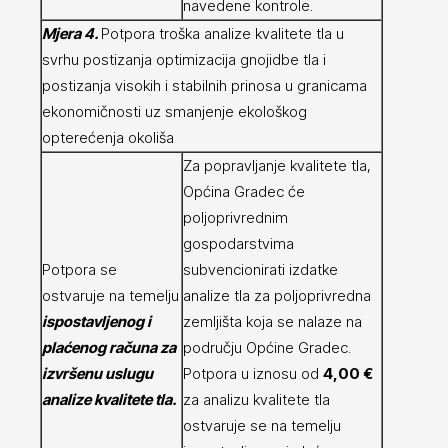
navedene kontrole.
Mjera 4.
Potpora troška analize kvalitete tla u
svrhu postizanja optimizacija gnojidbe tla i
postizanja visokih i stabilnih prinosa u granicama
ekonomičnosti uz smanjenje ekološkog
opterećenja okoliša
Za popravljanje kvalitete tla,
Općina Gradec će
poljoprivrednim
gospodarstvima
Potpora se
subvencionirati izdatke
ostvaruje na temelju
analize tla za poljoprivredna
ispostavljenog i
zemljišta koja se nalaze na
plaćenog računa za
području Općine Gradec.
izvršenu uslugu
Potpora u iznosu od
4,00 €
analize kvalitete tla.
za analizu kvalitete tla
ostvaruje se na temelju