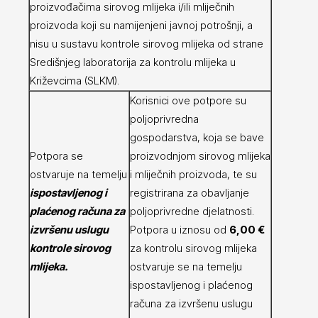
proizvođačima sirovog mlijeka i/ili mliječnih
proizvoda koji su namijenjeni javnoj potrošnji, a
nisu u sustavu kontrole sirovog mlijeka od strane
Središnjeg laboratorija za kontrolu mlijeka u
Križevcima (SLKM).
Korisnici ove potpore su
poljoprivredna
gospodarstva, koja se bave
Potpora se
proizvodnjom sirovog mlijeka
ostvaruje na temelju
i mliječnih proizvoda, te su
ispostavljenog i
registrirana za obavljanje
plaćenog računa za
poljoprivredne djelatnosti.
izvršenu uslugu
Potpora u iznosu od
6,00 €
kontrole sirovog
za kontrolu sirovog mlijeka
mlijeka.
ostvaruje se na temelju
ispostavljenog i plaćenog
računa za izvršenu uslugu