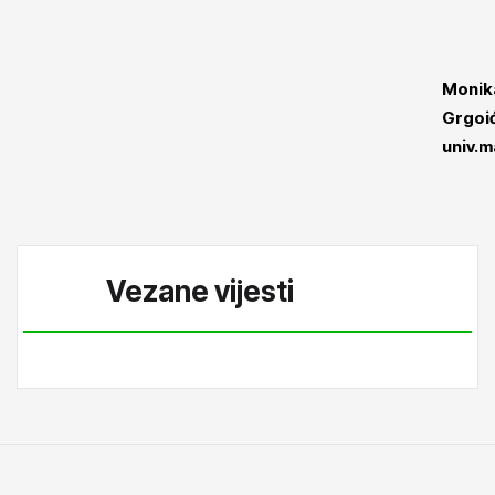
Monik
Grgoić
univ.m
Vezane vijesti