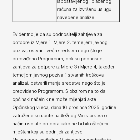
ispostavljenog i plaćenog
računa za izvršenu uslugu
navedene analize.
Evidentno je da su podnositelji zahtjeva za
potpore iz Mjere 1 i Mjere 2, temeljem javnog
poziva, ostvarili veća sredstva nego što je
predviđeno Programom, dok su podnositelji
zahtjeva za potpore iz Mjere 3 i Mjere 4, također
temeljem javnog poziva (i stvarnih troškova
analiza), ostvarili manja sredstva nego što je
predviđeno Programom. S obzirom na to da
općinski načelnik ne može mijenjati akte
Općinskog vijeća, dana 16. prosinca 2025. godine
zatražene su upute nadležnog Ministarstva o
načinu isplate potpora kako ne bi bili oštećeni
mještani koji su podnijeli zahtjeve.
Nakon toga, nadležno Ministarstvo dostavilo je