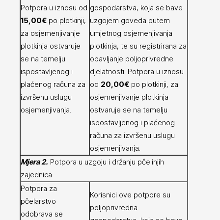
Potpora u iznosu od
gospodarstva, koja se bave
15,00€
po plotkinji,
uzgojem goveda putem
za osjemenjivanje
umjetnog osjemenjivanja
plotkinja ostvaruje
plotkinja, te su registrirana za
se na temelju
obavljanje poljoprivredne
ispostavljenog i
djelatnosti. Potpora u iznosu
plaćenog računa za
od
20,00€
po plotkinji, za
izvršenu uslugu
osjemenjivanje plotkinja
osjemenjivanja.
ostvaruje se na temelju
ispostavljenog i plaćenog
računa za izvršenu uslugu
osjemenjivanja.
Mjera 2.
Potpora u uzgoju i držanju pčelinjih
zajednica
Potpora za
Korisnici ove potpore su
pčelarstvo
poljoprivredna
odobrava se