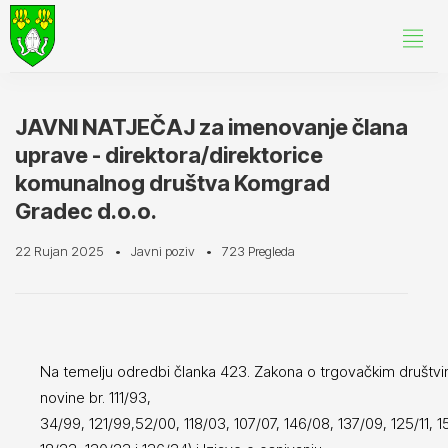
JAVNI NATJEČAJ za imenovanje člana
uprave - direktora/direktorice
komunalnog društva Komgrad
Gradec d.o.o.
22 Rujan 2025
Javni poziv
723 Pregleda
Na temelju odredbi članka 423. Zakona o trgovačkim društv
novine br. 111/93,
34/99, 121/99,52/00, 118/03, 107/07, 146/08, 137/09, 125/11, 152