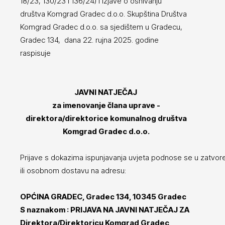
18/23, 130/23 i 136/24) i Izjave o osnivanju
društva Komgrad Gradec d.o.o. Skupština Društva
Komgrad Gradec d.o.o. sa sjedištem u Gradecu,
Gradec 134, dana 22. rujna 2025. godine
raspisuje
JAVNI NATJEČAJ
za imenovanje člana uprave -
direktora/direktorice komunalnog društva
Komgrad Gradec d.o.o.
Prijave s dokazima ispunjavanja uvjeta podnose se u zatv
ili osobnom dostavu na adresu:
OPĆINA GRADEC, Gradec 134, 10345 Gradec
S naznakom : PRIJAVA NA JAVNI NATJEČAJ ZA
Direktora/Direktoricu Komgrad Gradec